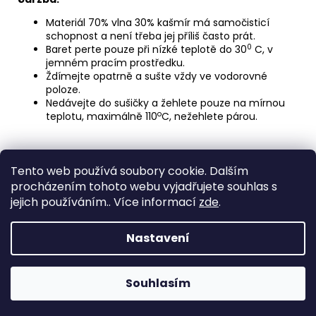
Materiál 70% vlna 30% kašmír má samočisticí
schopnost a není třeba jej příliš často prát.
0
Baret perte pouze při nízké teplotě do 30
C, v
jemném pracím prostředku.
Ždímejte opatrně a sušte vždy ve vodorovné
poloze.
Nedávejte do sušičky a žehlete pouze na mírnou
o
teplotu, maximálně 110
C, nežehlete párou.
Tento web používá soubory cookie. Dalším
procházením tohoto webu vyjadřujete souhlas s
jejich používáním.. Více informací
zde
.
Z
á
Nastavení
p
Vytvořil Shoptet
a
Copyright 2026
ARTEPETRA
. Všechna práva vyhrazena.
Souhlasím
Upravit nastavení cookies
t
í