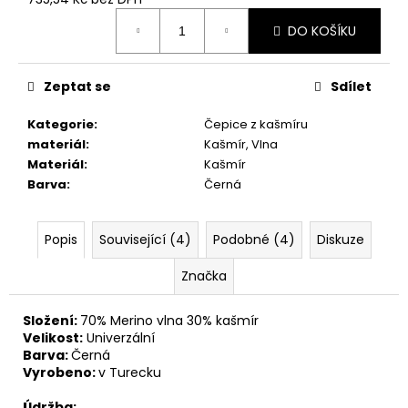
Měrná
DO KOŠÍKU
cena:
Zeptat se
Sdílet
Kategorie
:
Čepice z kašmíru
materiál
:
Kašmír, Vlna
Materiál
:
Kašmír
Barva
:
Černá
Popis
Související (4)
Podobné (4)
Diskuze
Značka
Složení:
70% Merino vlna 30% kašmír
Velikost:
Univerzální
Barva:
Černá
Vyrobeno:
v Turecku
Údržba: