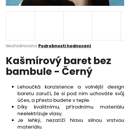
a
j
í
t
?
Průměrné
Neohodnoceno
Podrobnosti hodnocení
hodnocení
Kašmírový baret bez
produktu
je
HLEDAT
bambule - Černý
0,0
z
5
hvězdiček.
Lehoučká konzistence a volnější design
D
baretu zaručí, že si pod ním uchováte svůj
o
účes, a přesto budete v teple.
p
Díky kvalitnímu, přírodnímu materiálu
o
neelektrizuje vlasy.
r
Je lehký, nezatíží hlavu silnou vrstvou
u
materiálu.