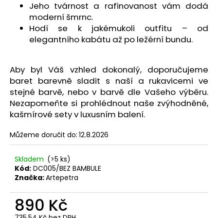
č
Jeho tvárnost a rafinovanost vám dodá
u
moderní šmrnc.
j
Hodí se k jakémukoli outfitu – od
e
elegantního kabátu až po ležérní bundu.
m
e
Aby byl Váš vzhled dokonalý, doporučujeme
baret barevně sladit s naší a rukavicemi ve
stejné barvě, nebo v barvě dle Vašeho výběru.
Nezapomeňte si prohlédnout naše zvýhodněné,
kašmírové sety v luxusním balení.
Můžeme doručit do:
12.8.2026
Skladem
(>5 ks)
Kód:
DC005/BEZ BAMBULE
Značka:
Artepetra
890 Kč
735,54 Kč bez DPH