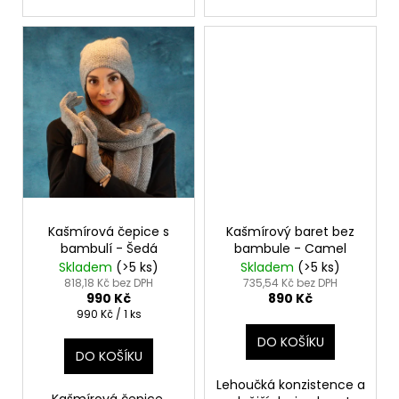
č
u
j
e
m
e
Kašmírová čepice s
Kašmírový baret bez
bambulí - Šedá
bambule - Camel
Skladem
(>5 ks)
Skladem
(>5 ks)
818,18 Kč bez DPH
735,54 Kč bez DPH
990 Kč
890 Kč
Měrná
990 Kč / 1 ks
cena:
DO KOŠÍKU
DO KOŠÍKU
Lehoučká konzistence a
Kašmírová čepice,