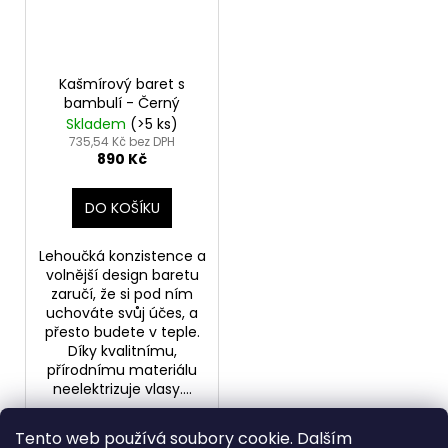
Kašmírový baret s
bambulí - Černý
Skladem
(>5 ks)
735,54 Kč bez DPH
890 Kč
DO KOŠÍKU
Lehoučká konzistence a
volnější design baretu
zaručí, že si pod ním
uchováte svůj účes, a
přesto budete v teple.
Díky kvalitnímu,
přírodnímu materiálu
neelektrizuje vlasy....
Tento web používá soubory cookie. Dalším