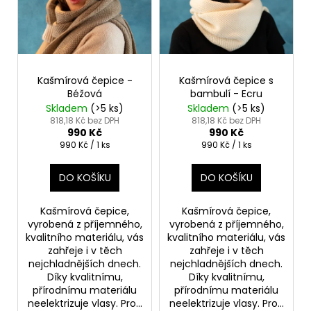
p
ů
a
r
j
o
í
d
t
Kašmírová čepice -
Kašmírová čepice s
u
?
Béžová
bambulí - Ecru
k
Skladem
(>5 ks)
Skladem
(>5 ks)
t
818,18 Kč bez DPH
818,18 Kč bez DPH
990 Kč
990 Kč
ů
Měrná
Měrná
990 Kč / 1 ks
990 Kč / 1 ks
cena:
cena:
HLEDAT
DO KOŠÍKU
DO KOŠÍKU
Kašmírová čepice,
Kašmírová čepice,
D
vyrobená z příjemného,
vyrobená z příjemného,
o
kvalitního materiálu, vás
kvalitního materiálu, vás
p
zahřeje i v těch
zahřeje i v těch
nejchladnějších dnech.
nejchladnějších dnech.
o
Díky kvalitnímu,
Díky kvalitnímu,
r
přírodnímu materiálu
přírodnímu materiálu
u
neelektrizuje vlasy. Pro...
neelektrizuje vlasy. Pro...