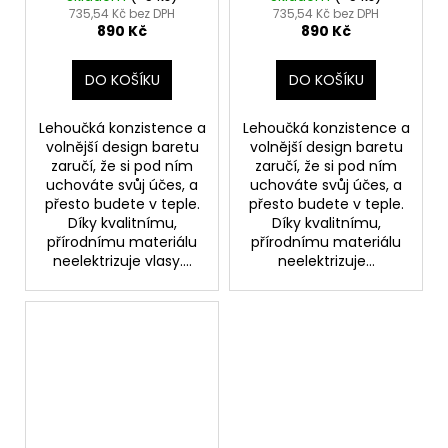
735,54 Kč bez DPH
735,54 Kč bez DPH
890 Kč
890 Kč
DO KOŠÍKU
DO KOŠÍKU
Lehoučká konzistence a
Lehoučká konzistence a
volnější design baretu
volnější design baretu
zaručí, že si pod ním
zaručí, že si pod ním
uchováte svůj účes, a
uchováte svůj účes, a
přesto budete v teple.
přesto budete v teple.
Díky kvalitnímu,
Díky kvalitnímu,
přírodnímu materiálu
přírodnímu materiálu
neelektrizuje vlasy....
neelektrizuje...