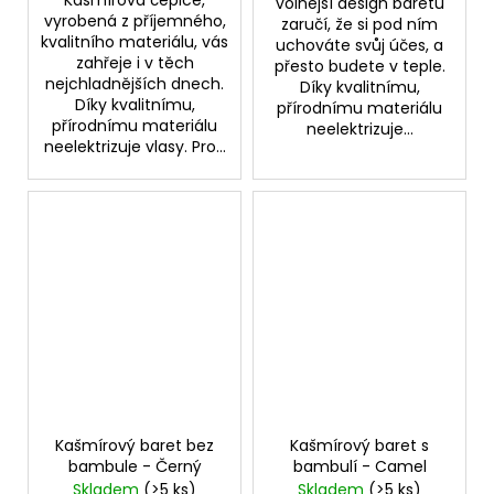
volnější design baretu
vyrobená z příjemného,
zaručí, že si pod ním
kvalitního materiálu, vás
uchováte svůj účes, a
zahřeje i v těch
přesto budete v teple.
nejchladnějších dnech.
Díky kvalitnímu,
Díky kvalitnímu,
přírodnímu materiálu
přírodnímu materiálu
neelektrizuje...
neelektrizuje vlasy. Pro...
Kašmírový baret bez
Kašmírový baret s
bambule - Černý
bambulí - Camel
Skladem
(>5 ks)
Skladem
(>5 ks)