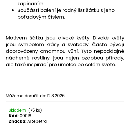
č
zapínáním.
u
Součástí balení je rodný list šátku s jeho
j
pořadovým číslem.
e
m
e
Motivem šátku jsou divoké květy. Divoké květy
jsou symbolem krásy a svobody. Často bývají
doprovázeny omamnou vůní. Tyto nepoddajné
nádherné rostliny, jsou nejen ozdobou přírody,
ale také inspirací pro umělce po celém světě.
Můžeme doručit do:
12.8.2026
Skladem
(>5 ks)
Kód:
00018
Značka:
Artepetra