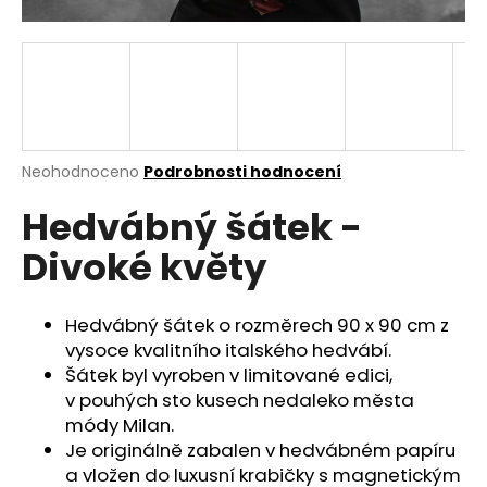
a
j
í
t
?
Průměrné
Neohodnoceno
Podrobnosti hodnocení
hodnocení
Hedvábný šátek -
produktu
je
HLEDAT
Divoké květy
0,0
z
5
hvězdiček.
Hedvábný šátek o rozměrech 90 x 90 cm z
D
vysoce kvalitního italského hedvábí.
o
Šátek byl vyroben v limitované edici,
p
v pouhých sto kusech nedaleko města
o
módy Milan.
r
Je originálně zabalen v hedvábném papíru
u
a vložen do luxusní krabičky s magnetickým