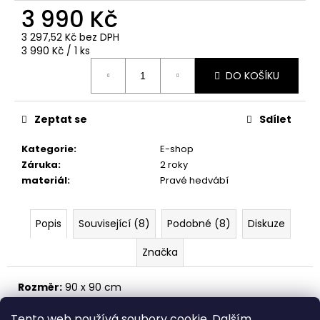
3 990 Kč
3 297,52 Kč bez DPH
Měrná
3 990 Kč / 1 ks
cena:
DO KOŠÍKU
Zeptat se
Sdílet
Kategorie
:
E-shop
Záruka
:
2 roky
materiál
:
Pravé hedvábí
Popis
Související (8)
Podobné (8)
Diskuze
Značka
Rozměr:
90 x 90 cm
Materiál:
100% hedvábí.
Tento web používá soubory cookie. Dalším