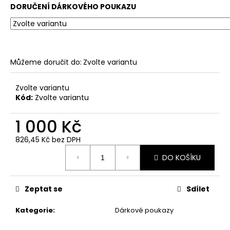
č
DORUČENÍ DÁRKOVÉHO POUKAZU
u
j
e
m
e
Můžeme doručit do:
Zvolte variantu
Zvolte variantu
Kód:
Zvolte variantu
1 000 Kč
826,45 Kč bez DPH
Měrná
DO KOŠÍKU
cena:
Zeptat se
Sdílet
Kategorie
:
Dárkové poukazy