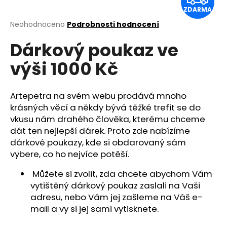
a
ZDARMA
D
j
Průměrné
Neohodnoceno
Podrobnosti hodnocení
hodnocení
A
í
Dárkový poukaz ve
produktu
t
je
R
výši 1000 Kč
?
0,0
z
M
5
hvězdiček.
Artepetra na svém webu prodává mnoho
A
krásných věcí a někdy bývá těžké trefit se do
HLEDAT
vkusu nám drahého člověka, kterému chceme
dát ten nejlepší dárek. Proto zde nabízíme
dárkové poukazy, kde si obdarovaný sám
vybere, co ho nejvíce potěší.
D
o
Můžete si zvolit, zda chcete abychom Vám
p
vytištěný dárkový poukaz zaslali na Vaši
o
adresu, nebo Vám jej zašleme na Váš e-
r
mail a vy si jej sami vytisknete.
u