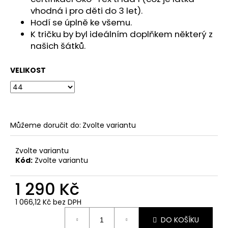
č
vhodná i pro děti do 3 let).
u
Hodí se úplně ke všemu.
j
K tričku by byl ideálním doplňkem některý z
e
m
našich šátků.
e
VELIKOST
Můžeme doručit do:
Zvolte variantu
Zvolte variantu
Kód:
Zvolte variantu
1 290 Kč
1 066,12 Kč bez DPH
Měrná
DO KOŠÍKU
cena: