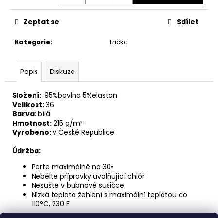
Zeptat se
Sdílet
Kategorie
:
Trička
Popis
Diskuze
Složení:
95%bavlna 5%elastan
Velikost:
36
Barva:
bílá
Hmotnost:
215 g/m²
Vyrobeno:
v České Republice
Údržba:
Perte maximálně na 30•
Nebělte přípravky uvolňující chlór.
Nesušte v bubnové sušičce
Nízká teplota žehlení s maximální teplotou do
110°C, 230 F