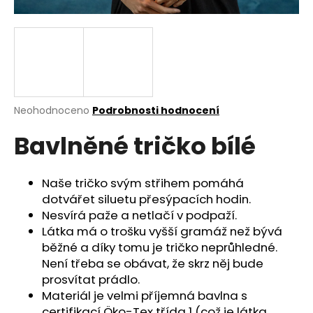
a
j
í
t
?
Průměrné
Neohodnoceno
Podrobnosti hodnocení
hodnocení
Bavlněné tričko bílé
produktu
je
HLEDAT
0,0
z
Naše tričko svým střihem pomáhá
5
dotvářet siluetu přesýpacích hodin.
hvězdiček.
Nesvírá paže a netlačí v podpaží.
D
Látka má o trošku vyšší gramáž než bývá
o
běžné a díky tomu je tričko neprůhledné.
p
Není třeba se obávat, že skrz něj bude
o
prosvítat prádlo.
r
Materiál je velmi příjemná bavlna s
u
certifikací Öko-Tex třída 1 (což je látka