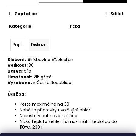
Zeptat se
Sdílet
Kategorie
:
Trička
Popis
Diskuze
Složení:
95%bavlna 5%elastan
Velikost:
36
Barva:
bílá
Hmotnost:
215 g/m²
Vyrobeno:
v České Republice
Údržba:
Perte maximálně na 30•
Nebělte přípravky uvolňující chlór.
Nesušte v bubnové sušičce
Nízká teplota žehlení s maximální teplotou do
110°C, 230 F