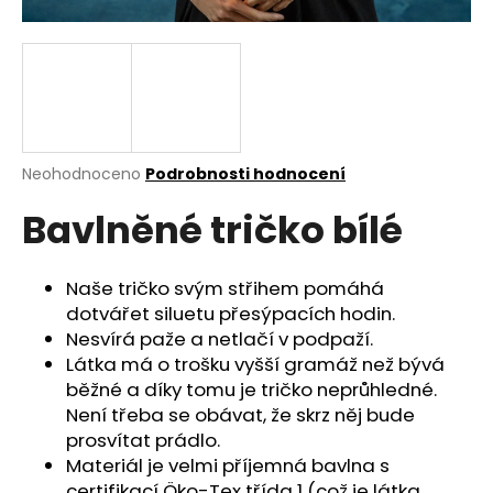
a
j
í
t
?
Průměrné
Neohodnoceno
Podrobnosti hodnocení
hodnocení
Bavlněné tričko bílé
produktu
je
HLEDAT
0,0
z
Naše tričko svým střihem pomáhá
5
dotvářet siluetu přesýpacích hodin.
hvězdiček.
Nesvírá paže a netlačí v podpaží.
D
Látka má o trošku vyšší gramáž než bývá
o
běžné a díky tomu je tričko neprůhledné.
p
Není třeba se obávat, že skrz něj bude
o
prosvítat prádlo.
r
Materiál je velmi příjemná bavlna s
u
certifikací Öko-Tex třída 1 (což je látka