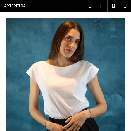
K
Přejít
Hledat
Náku
M
Přihlášen
ARTEPETRA
na
o
obsah
Zpět
Zpět
košík
š
í
C
k
o
p
o
t
ř
e
b
u
j
e
t
e
n