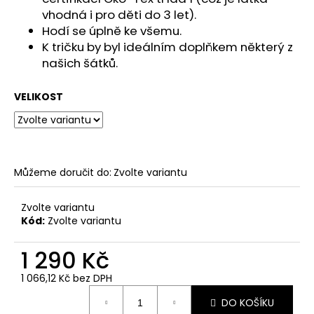
č
vhodná i pro děti do 3 let).
u
Hodí se úplně ke všemu.
j
K tričku by byl ideálním doplňkem některý z
e
m
našich šátků.
e
VELIKOST
Můžeme doručit do:
Zvolte variantu
Zvolte variantu
Kód:
Zvolte variantu
1 290 Kč
1 066,12 Kč bez DPH
Měrná
DO KOŠÍKU
cena: